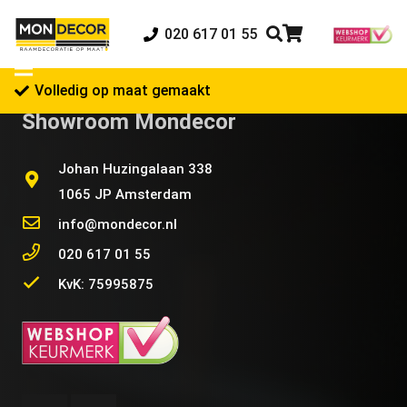
020 617 01 55
Volledig op maat gemaakt
Showroom Mondecor
Johan Huzingalaan 338
1065 JP Amsterdam
info@mondecor.nl
020 617 01 55
KvK: 75995875