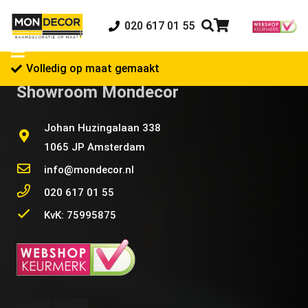
020 617 01 55
Volledig op maat gemaakt
Showroom Mondecor
Johan Huzingalaan 338
1065 JP Amsterdam
info@mondecor.nl
020 617 01 55
KvK: 75995875