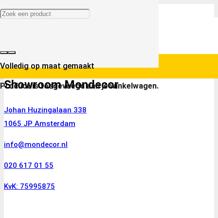
Volledig op maat gemaakt
Showroom Mondecor
Product
is toegevoegd aan je winkelwagen.
Johan Huzingalaan 338
1065 JP Amsterdam
info@mondecor.nl
020 617 01 55
KvK: 75995875