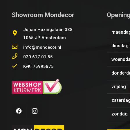
Showroom Mondecor
Opening
Johan Huzingalaan 338
maanda
1065 JP Amsterdam
dinsdag
info@mondecor.nl
020 617 01 55
woensd
KvK: 75995875
donderd
vrijdag
zaterda
zondag